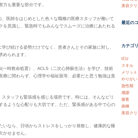
察力も重要な部分です。
美容クリ
ため、医師をはじめとした色々な職種の医療スタッフが働いて
最近の
クを意識し、緊急時でもみんなでスムーズに治療にあたれる
カテゴ
常に学び続ける姿勢だけでなく、患者さんとその家族に対し、
求められます。
ICU
スキル
S(一時救命処置）、ACLS（二次心肺蘇生法）を学び、技術
メリット
医療に関わらず、心理学や福祉面等、必要だと思う勉強は貪
やりがい
。
急性期
感謝
ず、スタッフも緊張感を感じる場所です。時には、そんなピリ
接客
するような心配りも大切です。ただ、緊張感がある中で心の
病棟
。
美容クリ
たいなら、日頃からストレスをしっかり発散し、健康的な睡
欠かせません。